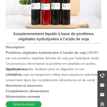
Assaisonnement liquide à base de protéines
végétales hydrolysées à l'acide de soja
Description
Protéines végétales hydrolysées à l'acide de soja
(AHVP)
est une protéine végétale dérivée du soja par hydrolyse acide.
Ce processus décompose la protéine en peptides et acides
aminés plus petits, facilitant ainsi sa digestion et son
Applications
absorption.
L'AHVP de soja est largement utilisé dans plusieurs industries,
notamment dans les compléments alimentaires et de santé :
Nourriture et boissons
Compléments alimentaires
Alimentation animale
Produits cosmétiques
Détail du produit